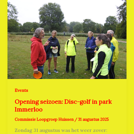
Events
Opening seizoen: Disc-golf in park
Immerloo
Commissie Loopgroep Huissen
/
31 augustus 2025
Zondag 31 augustus was het weer zover: