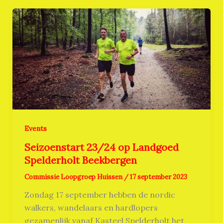
Events
Seizoenstart 23/24 op Landgoed
Spelderholt Beekbergen
Commissie Loopgroep Huissen
/
17 september 2023
Zondag 17 september hebben de nordic
walkers, wandelaars en hardlopers
gezamenlijk vanaf Kasteel Spelderholt het