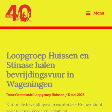
Ga
naar
Menu
de
inhoud
Loopgroep Huissen en
Stinase halen
bevrijdingsvuur in
Wageningen
Door
Commissie Loopgroep Huissen
/
5 mei 2023
Nationale bevrijdingsvuurestafette – Het symbool
voor leven in vrede en veiligheid