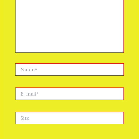
Naam*
E-
mail*
Site