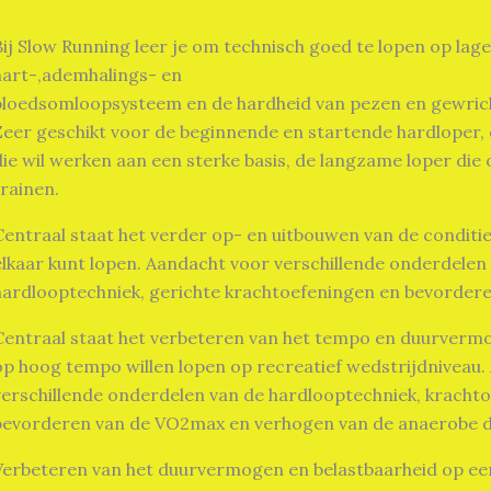
Bij Slow Running leer je om technisch goed te lopen op lag
hart-,ademhalings- en
bloedsomloopsysteem en de hardheid van pezen en gewrich
Zeer geschikt voor de beginnende en startende hardloper,
die wil werken aan een sterke basis, de langzame loper die 
trainen.
Centraal staat het verder op- en uitbouwen van de conditi
elkaar kunt lopen. Aandacht voor verschillende onderdelen
hardlooptechniek, gerichte krachtoefeningen en bevorder
Centraal staat het verbeteren van het tempo en duurverm
op hoog tempo willen lopen op recreatief wedstrijdniveau
verschillende onderdelen van de hardlooptechniek, kracht
bevorderen van de VO2max en verhogen van de anaerobe 
Verbeteren van het duurvermogen en belastbaarheid op ee