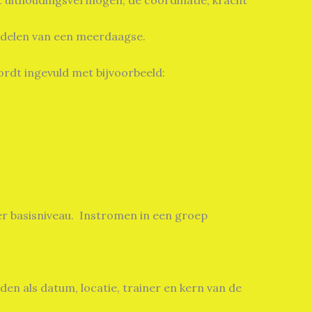
et uithoudingsvermogen, de coördinatie, kracht
andelen van een meerdaagse.
ordt ingevuld met bijvoorbeeld:
ger basisniveau. Instromen in een groep
en als datum, locatie, trainer en kern van de