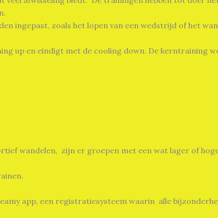
at veel afwisseling biedt. De trainingen hebben tot doel h
n.
den ingepast, zoals het lopen van een wedstrijd of het w
rming up en eindigt met de cooling down. De kerntraining w
portief wandelen, zijn er groepen met een wat lager of ho
rainen.
amy app, een registratiesysteem waarin alle bijzonderhed