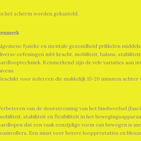
kan het scherm worden gekanteld.
kenmerk
Algemene fysieke en mentale gezondheid prikkelen middels
diverse oefeningen mbt kracht, mobiliteit, balans, stabilite
hardlooptechniek. Kenmerkend zijn de vele variaties aan in
niveau.
Geschikt voor iedereen die makkelijk 15-20 minuten achter 
Verbeteren van de doorstroming van het bindweefsel (fasci
mobiliteit, stabiliteit en flexibiliteit in het bewegingsappara
hardlopen dat een vaak eenzijdige vorm van bewegen is me
foamrollers. Een must voor betere loopprestaties en bless