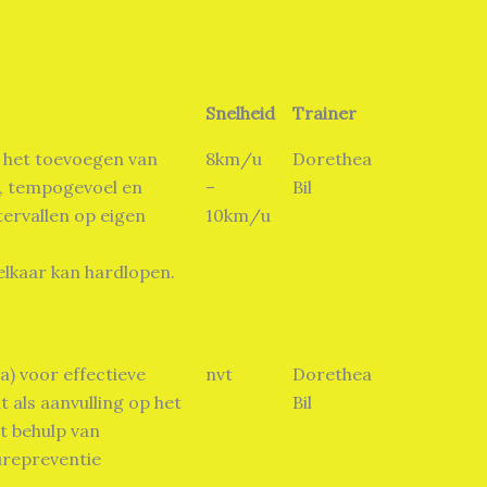
Snelheid
Trainer
 het toevoegen van
8km/u
Dorethea
it, tempogevoel en
–
Bil
tervallen op eigen
10km/u
elkaar kan hardlopen.
a) voor effectieve
nvt
Dorethea
at als aanvulling op het
Bil
t behulp van
urepreventie