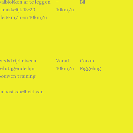
valblokken af te leggen
–
Bil
makkelijk 15-20
10km/u
n de 8km/u en 10km/u
wedstrijd niveau.
Vanaf
Caron
 stijgende lijn.
10km/u
Riggeling
bouwen training
n basissnelheid van