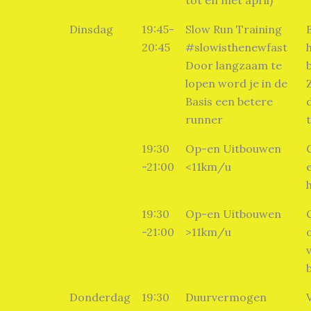
tot en met april)
Dinsdag
19:45-
Slow Run Training
20:45
#slowisthenewfast
Door langzaam te
lopen word je in de
Basis een betere
runner
19:30
Op-en Uitbouwen
-21:00
<11km/u
19:30
Op-en Uitbouwen
-21:00
>11km/u
Donderdag
19:30
Duurvermogen