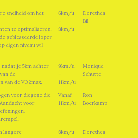
ere snelheid om het
6km/u
Dorethea
–
Bil
ten te optimaliseren.
8km/u
 de geblesseerde loper
op eigen niveau wil
e nadat je 5km achter
9km/u
Monique
 van de
–
Schutte
en van de VO2max.
11km/u
ogen voor diegene die
Vanaf
Ron
. Aandacht voor
11km/u
Boerkamp
oefeningen,
drempel.
n langere
8km/u
Dorethea