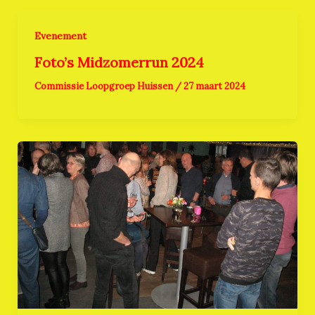
Evenement
Foto’s Midzomerrun 2024
Commissie Loopgroep Huissen
/
27 maart 2024