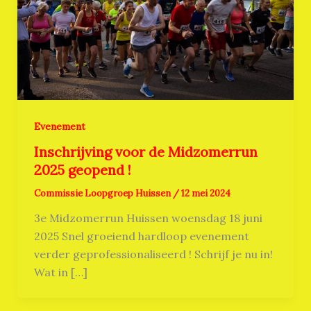
Evenement
Inschrijving voor de Midzomerrun
2025 geopend !
Commissie Loopgroep Huissen
/
12 mei 2024
3e Midzomerrun Huissen woensdag 18 juni
2025 Snel groeiend hardloop evenement
verder geprofessionaliseerd ! Schrijf je nu in!
Wat in […]