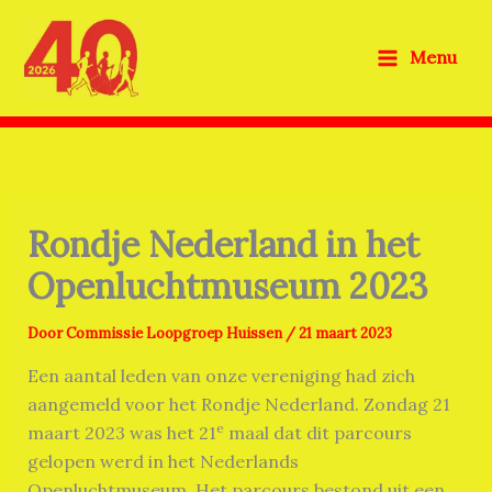
Ga
naar
Menu
de
inhoud
Rondje Nederland in het
Openluchtmuseum 2023
Door
Commissie Loopgroep Huissen
/
21 maart 2023
Een aantal leden van onze vereniging had zich
aangemeld voor het Rondje Nederland. Zondag 21
e
maart 2023 was het 21
maal dat dit parcours
gelopen werd in het Nederlands
Openluchtmuseum. Het parcours bestond uit een