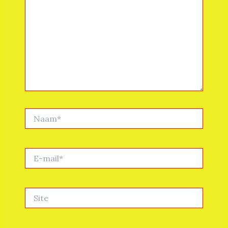
Naam*
E-
mail*
Site