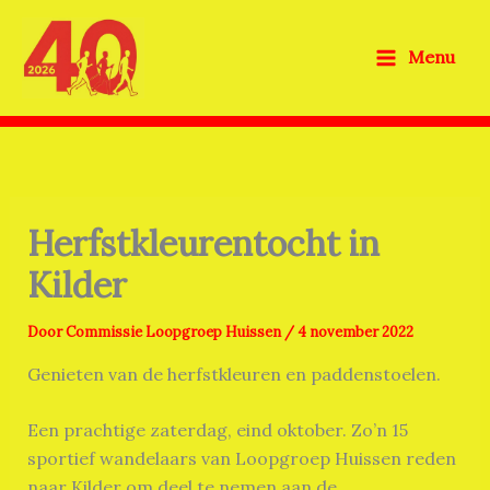
Ga
naar
Menu
de
inhoud
Herfstkleurentocht in
Kilder
Door
Commissie Loopgroep Huissen
/
4 november 2022
Genieten van de herfs
tkleuren en padde
n
stoelen.
Een prachtige zaterdag, eind oktober. Zo’n 15
sportief wandelaars van Loopgroep Huissen reden
naar Kilder om deel te nemen aan de