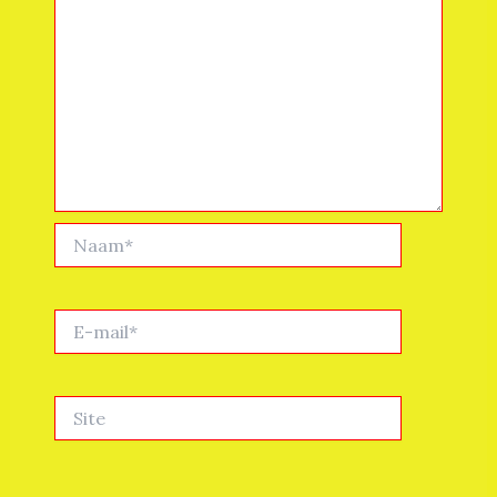
Naam*
E-
mail*
Site