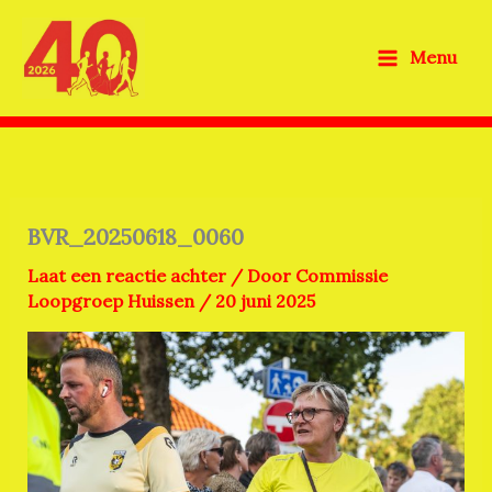
Ga
naar
Menu
de
inhoud
BVR_20250618_0060
Laat een reactie achter
/ Door
Commissie
Loopgroep Huissen
/
20 juni 2025