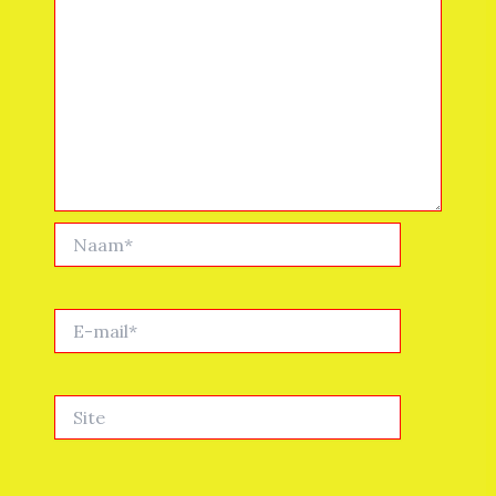
Naam*
E-
mail*
Site