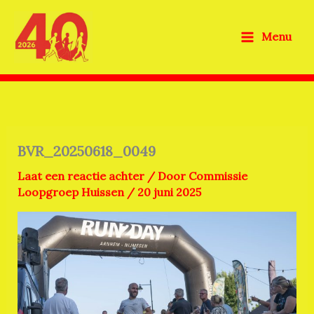
Ga
naar
Menu
de
inhoud
BVR_20250618_0049
Laat een reactie achter
/ Door
Commissie
Loopgroep Huissen
/
20 juni 2025