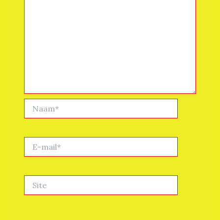
Naam*
E-
mail*
Site