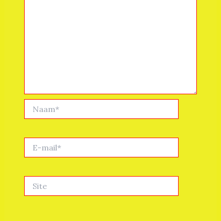
Naam*
E-
mail*
Site