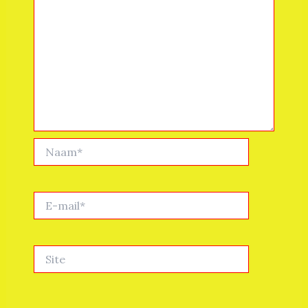
Naam*
E-
mail*
Site