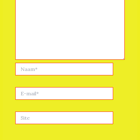
Naam*
E-
mail*
Site