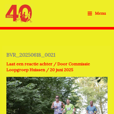
Ga
naar
Menu
de
inhoud
BVR_20250618_0021
Laat een reactie achter
/ Door
Commissie
Loopgroep Huissen
/
20 juni 2025