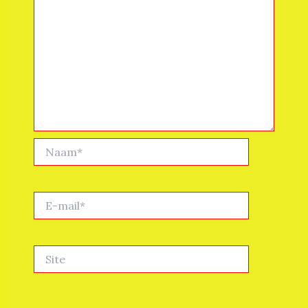
Naam*
E-
mail*
Site