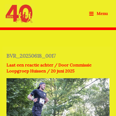
Ga
naar
Menu
de
inhoud
BVR_20250618_0017
Laat een reactie achter
/ Door
Commissie
Loopgroep Huissen
/
20 juni 2025