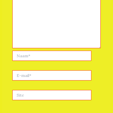
Naam*
E-
mail*
Site