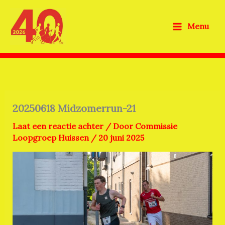
Ga
naar
Menu
de
inhoud
20250618 Midzomerrun-21
Laat een reactie achter
/ Door
Commissie
Loopgroep Huissen
/
20 juni 2025