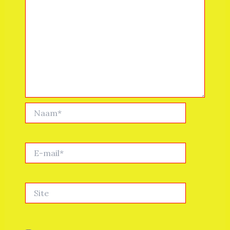
Naam*
E-
mail*
Site