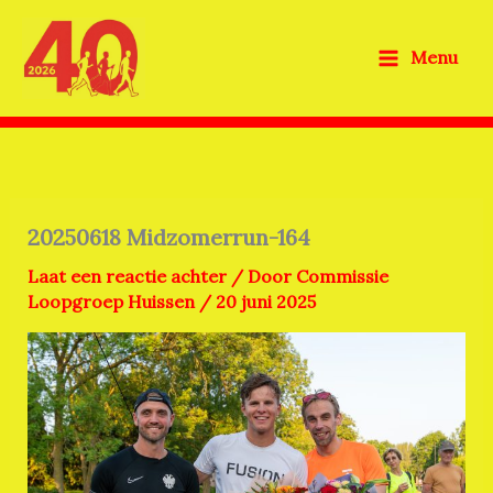
Ga
naar
Menu
de
inhoud
20250618 Midzomerrun-164
Laat een reactie achter
/ Door
Commissie
Loopgroep Huissen
/
20 juni 2025