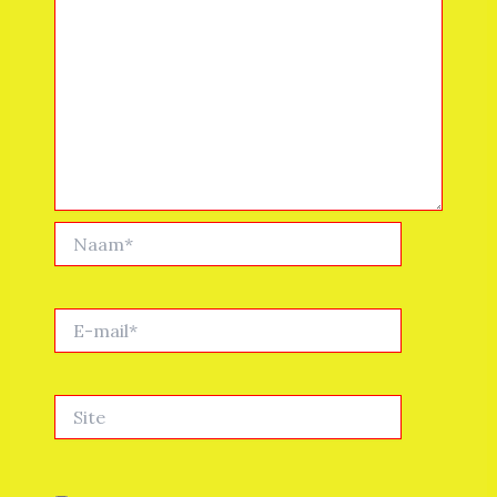
Naam*
E-
mail*
Site