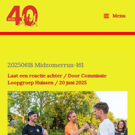
Ga
naar
Menu
de
inhoud
20250618 Midzomerrun-161
Laat een reactie achter
/ Door
Commissie
Loopgroep Huissen
/
20 juni 2025