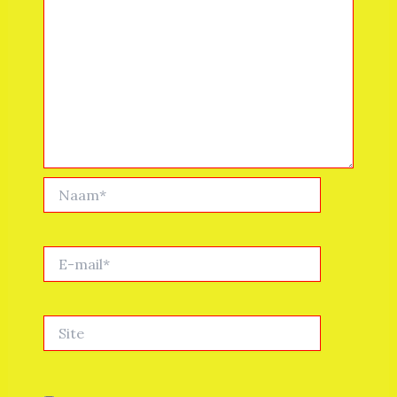
Naam*
E-
mail*
Site