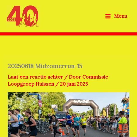
Ga
naar
Menu
de
inhoud
20250618 Midzomerrun-15
Laat een reactie achter
/ Door
Commissie
Loopgroep Huissen
/
20 juni 2025