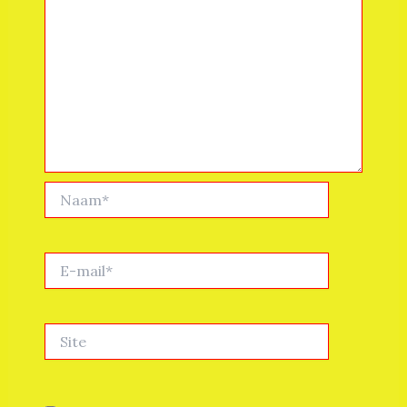
Naam*
E-
mail*
Site