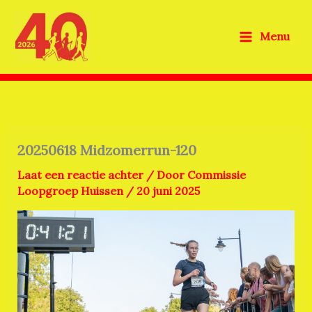
Ga
naar
Menu
de
inhoud
20250618 Midzomerrun-120
Laat een reactie achter
/ Door
Commissie
Loopgroep Huissen
/
20 juni 2025