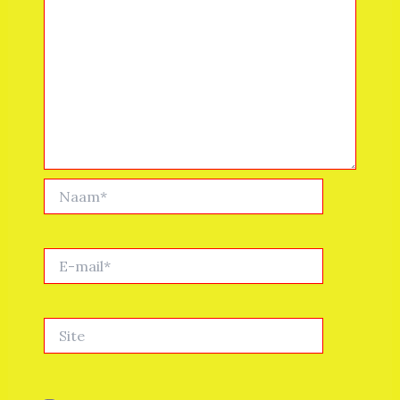
Naam*
E-
mail*
Site