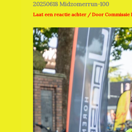
20250618 Midzomerrun-100
Laat een reactie achter
/ Door
Commissie 