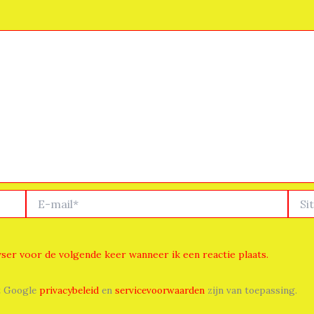
E-
Site
mail*
wser voor de volgende keer wanneer ik een reactie plaats.
t Google
privacybeleid
en
servicevoorwaarden
zijn van toepassing.