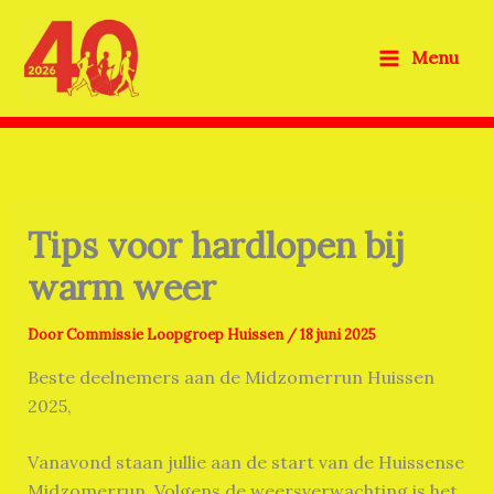
Ga
naar
Menu
de
inhoud
Tips voor hardlopen bij
warm weer
Door
Commissie Loopgroep Huissen
/
18 juni 2025
Beste deelnemers aan de Midzomerrun Huissen
2025,
Vanavond staan jullie aan de start van de Huissense
Midzomerrun. Volgens de weersverwachting is het