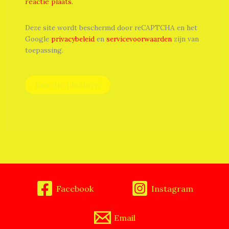
reactie plaats.
Deze site wordt beschermd door reCAPTCHA en het
Google
privacybeleid
en
servicevoorwaarden
zijn van
toepassing.
Facebook
Instagram
Email