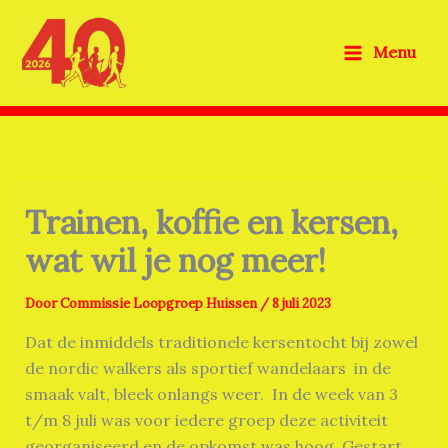
Ga
naar
Menu
de
inhoud
Trainen, koffie en kersen,
wat wil je nog meer!
Door
Commissie Loopgroep Huissen
/
8 juli 2023
Dat de inmiddels traditionele kersentocht bij zowel
de nordic walkers als sportief wandelaars in de
smaak valt, bleek onlangs weer. In de week van 3
t/m 8 juli was voor iedere groep deze activiteit
georganiseerd en de opkomst was hoog. Gestart