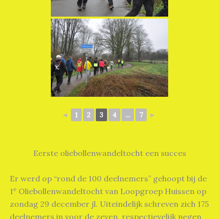
◄
1
2
3
4
...
7
►
Eerste oliebollenwandeltocht een succes
Er werd op “rond de 100 deelnemers” gehoopt bij de
e
1
Oliebollenwandeltocht van Loopgroep Huissen op
zondag 29 december jl. Uiteindelijk schreven zich 175
deelnemers in voor de zeven, respectievelijk negen